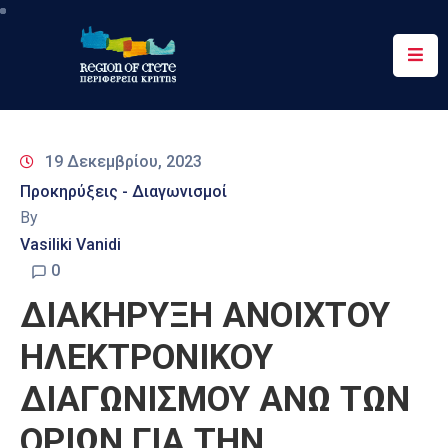
Περιφέρεια
Ενημέρωση
19 Δεκεμβρίου, 2023
Έργα
Προκηρύξεις - Διαγωνισμοί
&
By
Δράσεις
Vasiliki Vanidi
Ψηφιακές
0
Υπηρεσίες
ΔΙΑΚΗΡΥΞΗ ΑΝΟΙΧΤΟΥ
Επικοινωνία
ΗΛΕΚΤΡΟΝΙΚΟΥ
ΔΙΑΓΩΝΙΣΜΟΥ ΑΝΩ ΤΩΝ
ΟΡΙΩΝ ΓΙΑ ΤΗΝ