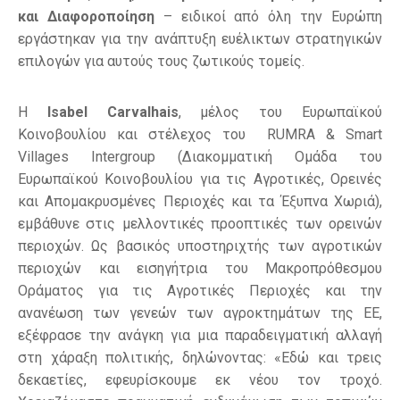
και Διαφοροποίηση
– ειδικοί από όλη την Ευρώπη
εργάστηκαν για την ανάπτυξη ευέλικτων στρατηγικών
επιλογών για αυτούς τους ζωτικούς τομείς.
Η
Isabel
Carvalhais
, μέλος του Ευρωπαϊκού
Κοινοβουλίου και στέλεχος του RUMRA & Smart
Villages Intergroup (Διακομματική Ομάδα του
Ευρωπαϊκού Κοινοβουλίου για τις Αγροτικές, Ορεινές
και Απομακρυσμένες Περιοχές και τα Έξυπνα Χωριά),
εμβάθυνε στις μελλοντικές προοπτικές των ορεινών
περιοχών. Ως βασικός υποστηριχτής των αγροτικών
περιοχών και εισηγήτρια του Μακροπρόθεσμου
Οράματος για τις Αγροτικές Περιοχές και την
ανανέωση των γενεών των αγροκτημάτων της ΕΕ,
εξέφρασε την ανάγκη για μια παραδειγματική αλλαγή
στη χάραξη πολιτικής, δηλώνοντας: «Εδώ και τρεις
δεκαετίες, εφευρίσκουμε εκ νέου τον τροχό.