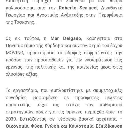
Διοικητική Περιοχή
)
και ξεκίνησε με ένα θερμό
καλωσόρισμα από τον
Roberto Scalacci
, Διευθυντή
Γεωργίας και Αγροτικής Ανάπτυξης στην Περιφέρεια
της Τοσκάνης.
Ως εκ τούτου, η
Mar Delgado
, Καθηγήτρια στο
Πανεπιστήμιο της Κόρδοβα και συντονίστρια του έργου
MOVING, προετοίμασε το έδαφος εκφράζοντας την
πρόοδο των προσπαθειών για την ενσωμάτωση της
έρευνας, της πολιτικής και της κοινωνίας μέσα στις
αλυσίδες αξίας.
Το εργαστήριο, που εμπλουτίστηκε με συμμετοχικές
συνεδρίες βασισμένες σε πρόσφατες μελέτες
προοπτικής, είχε ως στόχο τον καθορισμό
στρατηγικών οδών για τις ορεινές περιοχές έως το
2030. Εστιάζοντας σε τέσσερα βασικά αρχέτυπα –
Οικονομία
,
Φύση
,
Γνώση και Καινοτομία
,
Εξειδίκευση