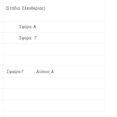
(Στάδιο Ελευθερίας)
Σφύρα Α
Σφύρα Γ
Σφαίρα Γ Δίσκος Α