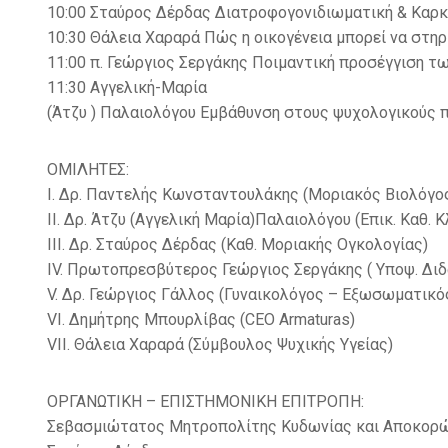
10:00 Σταύρος Δέρδας Διατροφογονιδιωματική & Καρκί
10:30 Θάλεια Χαραρά Πώς η οικογένεια μπορεί να στηρί
11:00 π. Γεώργιος Σεργάκης Ποιμαντική προσέγγιση τ
11:30 Αγγελική-Μαρία
(Άτζυ ) Παλαιολόγου Εμβάθυνση στους ψυχολογικούς π
ΟΜΙΛΗΤΕΣ:
I. Δρ. Παντελής Κωνσταντουλάκης (Μοριακός Βιολόγο
II. Δρ. Άτζυ (Αγγελική Μαρία)Παλαιολόγου (Επικ. Καθ. 
III. Δρ. Σταύρος Δέρδας (Καθ. Μοριακής Ογκολογίας)
IV. Πρωτοπρεσβύτερος Γεώργιος Σεργάκης ( Υποψ. Δι
V. Δρ. Γεώργιος Γάλλος (Γυναικολόγος – Εξωσωματικό
VI. Δημήτρης Μπουρλίβας (CEO Armaturas)
VII. Θάλεια Χαραρά (Σύμβουλος Ψυχικής Υγείας)
ΟΡΓΑΝΩΤΙΚΗ – ΕΠΙΣΤΗΜΟΝΙΚΗ ΕΠΙΤΡΟΠΗ:
Σεβασμιώτατος Μητροπολίτης Κυδωνίας και Αποκορώ