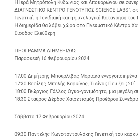
Η Ιερά Μητρόπολη Κυδωνίας και Αποκορώνου σε συνεργα
ΔΙΑΓΝΩΣΤΙΚΟ ΚΕΝΤΡΟ ΓΕΝΟΤΥΠΟΣ SCIENCE LABS”, στα π
Γενετική, η Γονιδιακή και η ψυχολογική Κατανόηση του
Η διημερίδα θα λάβει χώρα στο Πνευματικό Κέντρο Χαν
Είσοδος Ελεύθερη
ΠΡΟΓΡΑΜΜΑ ΔΙΗΜΕΡΙΔΑΣ
Παρασκευή 16 Φεβρουαρίου 2024
17:00 Δημήτρης Μπουρλίβας Μοριακά ενεργοποιημένα 
17:30 Βασίλης Μπαλής Καρκίνος, Τι είναι; Που ζει ; 20΄
18:00 Γεώργιος Γάλλος Ογκο-γονιμότητα, μια μεγάλη σ
18:30 Σταύρος Δέρδας Χαιρετισμός Προέδρου Συνεδρίο
Σάββατο 17 Φεβρουαρίου 2024
09:30 Παντελής Κωνσταντουλάκης Γενετική του καρκίνο