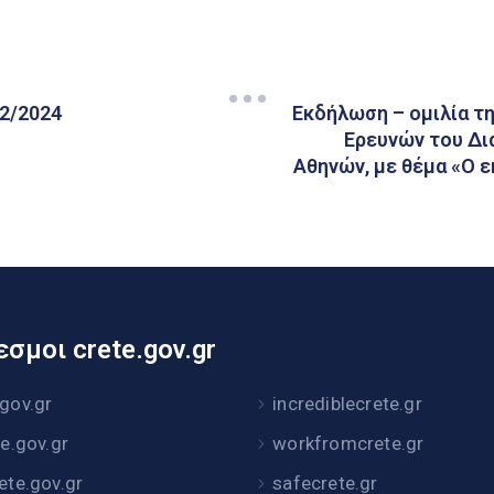
02/2024
Εκδήλωση – ομιλία τ
Ερευνών του Δι
Αθηνών, με θέμα «Ο ε
σμοι crete.gov.gr
.gov.gr
incrediblecrete.gr
te.gov.gr
workfromcrete.gr
rete.gov.gr
safecrete.gr