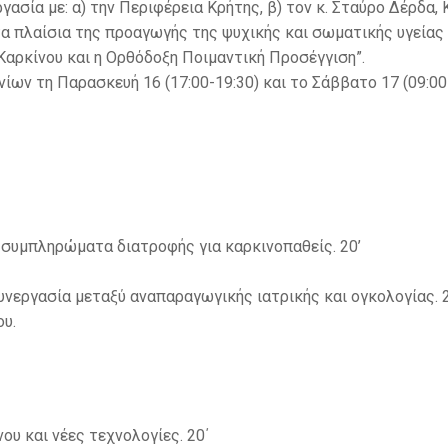
σία με: α) την Περιφέρεια Κρήτης, β) τον κ. Σταύρο Δέρδα, 
λαίσια της προαγωγής της ψυχικής και σωματικής υγείας τ
 Καρκίνου και η Ορθόδοξη Ποιμαντική Προσέγγιση”.
ίων τη Παρασκευή 16 (17:00-19:30) και το Σάββατο 17 (09:00
συμπληρώματα διατροφής για καρκινοπαθείς. 20’
υνεργασία μεταξύ αναπαραγωγικής ιατρικής και ογκολογίας. 
υ.
υ και νέες τεχνολογίες. 20΄