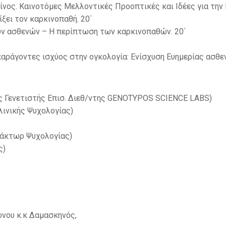
νος. Καινοτόμες Μελλοντικές Προοπτικές και Ιδέες για την 
ξει τον καρκινοπαθή. 20΄
ων ασθενών – Η περίπτωση των καρκινοπαθών. 20΄
αράγοντες ισχύος στην ογκολογία: Ενίσχυση Ευημερίας ασθεν
ς Γενετιστής Επισ. Διεθ/ντης GENOTYPOS SCIENCE LABS)
Κλινικής Ψυχολογίας)
δάκτωρ Ψυχολογίας)
ς)
νου κ.κ Δαμασκηνός,