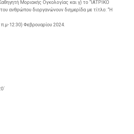
Καθηγητή Μοριακής Ογκολογίας και γ) το “ΙΑΤΡΙΚΟ
ου ανθρώπου διοργανώνουν διημερίδα με τίτλο: “Η
 π.μ-12:30) Φεβρουαρίου 2024.
20΄