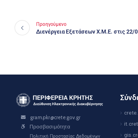
Προηγούμενο
Διενέργεια Εξετάσεων Χ.Μ.Ε. στις 22/
Σύνδε
crete
gram.pkr@crete.gov.gr
it.cre
Προσβασιμότητα
gis.c
Πολιτική Προστασίας Δεδομένων