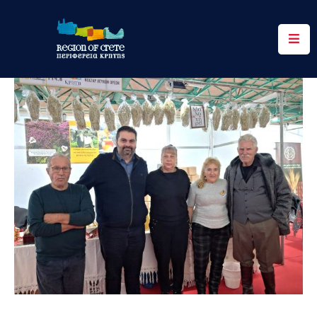
Περιφέρεια
Ενημέρωση
Έργα
&
Δράσεις
Ψηφιακές
Υπηρεσίες
Επικοινωνία