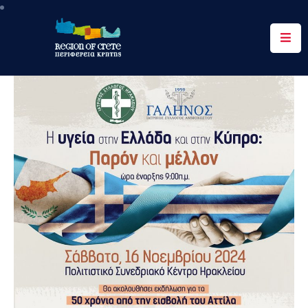
Περιφέρεια
Ενημέρωση
Έργα
&
Δράσεις
Ψηφιακές
Υπηρεσίες
Επικοινωνία