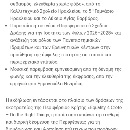
σεβασμός, ελευθερία χωρίς φόβο», από το
ο
Καλλιτεχνικό Σχολείο Ηρακλείου, το 5
Γυμνάσιο
Ηρακλείου και το Λύκειο Αγίας Βαρβάρας.
Παρουσίαση του νέου «Περιφερειακού Σχεδίου
Δράσης για την Ισότητα των Φύλων 2026–2028» και
ανάδειξη του ρόλου των Πανεπιστημιακών
Ιδρυμάτων και των Ερευνητικών Κέντρων στην
προώθηση της έμφυλης ισότητας σε τοπικό και
περιφερειακό επίπεδο.
Μουσική παρέμβαση εμπνευσμένη από τη δύναμη της
φωνής και την ελευθερία της έκφρασης, από την
ερμηνεύτρια Εμμανουέλα Νινιράκη.
Η εκδήλωση εντάσσεται στο πλαίσιο των δράσεων της
εκστρατείας της Περιφέρειας Κρήτης «Equality 4 Crete
– Do the Right Thing», η οποία αποτυπώνει τη σταθερή
και διαρκή δέσμευση της Περιφέρειας για τη
διαμόρφωση και υλοποίηση πολιτικών που προάγουν