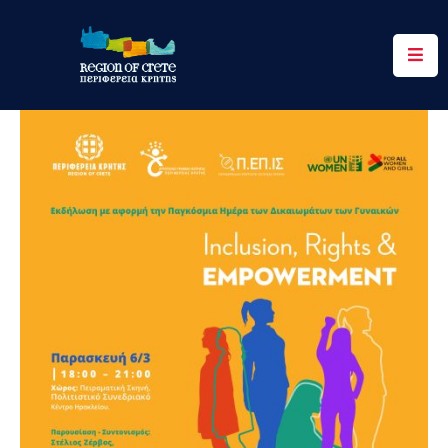
Περιφέρεια
Ενημέρωση
Έργα
&
Δράσεις
Ψηφιακές
Υπηρεσίες
Επικοινωνία