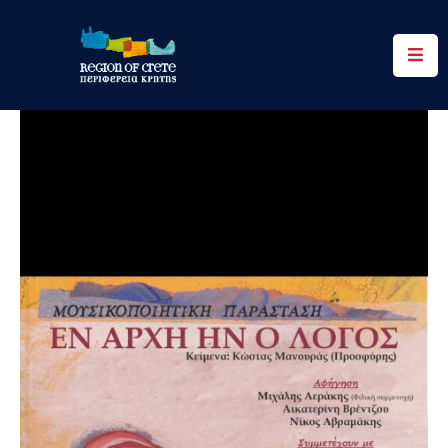
Περιφέρεια
Ενημέρωση
Έργα
&
Δράσεις
Ψηφιακές
Υπηρεσίες
Επικοινωνία