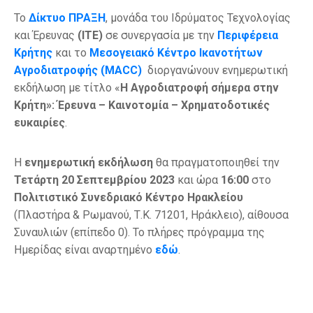
Το
Δίκτυο ΠΡΑΞΗ
, μονάδα του Ιδρύματος Τεχνολογίας
και Έρευνας
(ITE)
σε συνεργασία με την
Περιφέρεια
Κρήτης
και το
Μεσογειακό Κέντρο Ικανοτήτων
Αγροδιατροφής (MACC)
διοργανώνουν ενημερωτική
εκδήλωση με τίτλο «
Η Αγροδιατροφή σήμερα στην
Κρήτη»: Έρευνα – Καινοτομία – Χρηματοδοτικές
ευκαιρίες
.
Η
ενημερωτική εκδήλωση
θα πραγματοποιηθεί την
Τετάρτη 20 Σεπτεμβρίου 2023
και ώρα
16:00
στο
Πολιτιστικό Συνεδριακό Κέντρο Ηρακλείου
(Πλαστήρα & Ρωμανού, Τ.Κ. 71201, Ηράκλειο), αίθουσα
Συναυλιών (επίπεδο 0). Το πλήρες πρόγραμμα της
Ημερίδας είναι αναρτημένο
εδώ
.