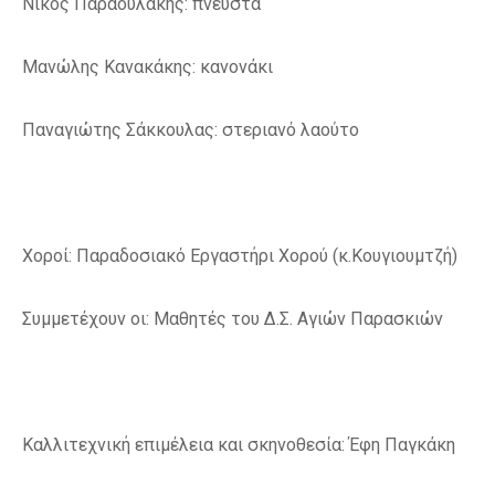
Νίκος Παραουλάκης: πνευστά
Μανώλης Κανακάκης: κανονάκι
Παναγιώτης Σάκκουλας: στεριανό λαούτο
Χοροί: Παραδοσιακό Εργαστήρι Χορού (κ.Κουγιουμτζή)
Συμμετέχουν οι: Μαθητές του Δ.Σ. Αγιών Παρασκιών
Καλλιτεχνική επιμέλεια και σκηνοθεσία: Έφη Παγκάκη