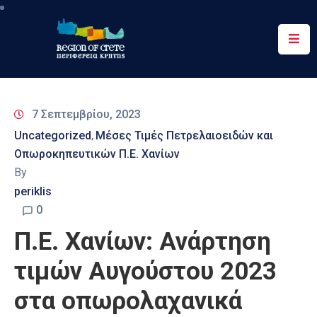
Περιφέρεια
Ενημέρωση
7 Σεπτεμβρίου, 2023
Έργα
Uncategorized
Μέσες Τιμές Πετρελαιοειδών και
‚
&
Οπωροκηπευτικών Π.Ε. Χανίων
Δράσεις
By
Ψηφιακές
periklis
Υπηρεσίες
0
Π.Ε. Χανίων: Ανάρτηση
Επικοινωνία
τιμών Αυγούστου 2023
στα οπωρολαχανικά