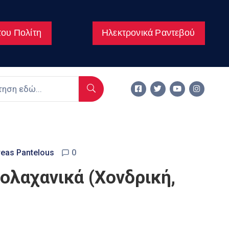
ου Πολίτη
Ηλεκτρονικά Ραντεβού
eas Pantelous
0
ολαχανικά (Χονδρική,