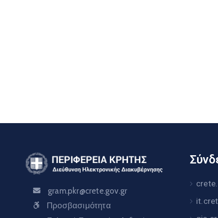
Σύνδε
crete
gram.pkr@crete.gov.gr
it.cre
Προσβασιμότητα