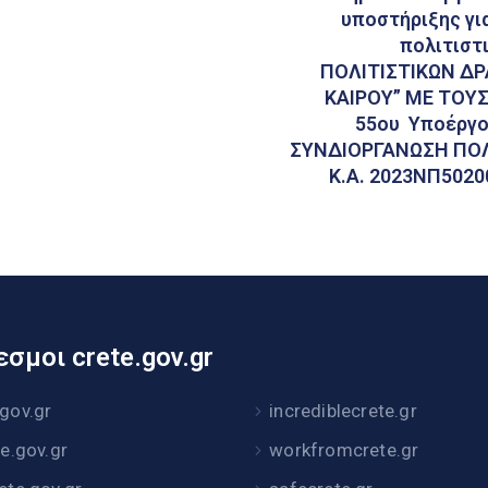
υποστήριξης γι
πολιτιστ
ΠΟΛΙΤΙΣΤΙΚΩΝ ΔΡ
ΚΑΙΡΟΥ” ΜΕ ΤΟΥΣ
55ου Υποέργο
ΣΥΝΔΙΟΡΓΑΝΩΣΗ ΠΟΛ
Κ.Α. 2023ΝΠ5020
σμοι crete.gov.gr
.gov.gr
incrediblecrete.gr
te.gov.gr
workfromcrete.gr