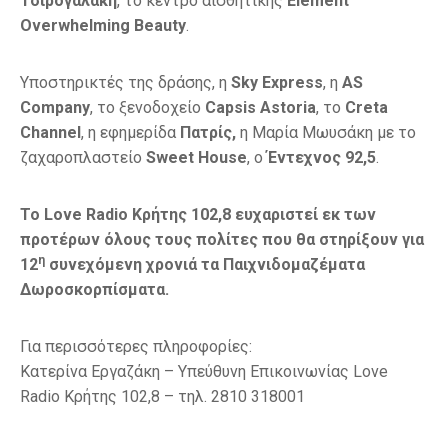
Τσιρογαλάκη
, το κέντρο αισθητικής
Element
Overwhelming
Beauty
.
Υποστηρικτές της δράσης, η
Sky
Express
, η
AS
Company
, το ξενοδοχείο
Capsis
Astoria
, το
Creta
Channel
, η εφημερίδα
Πατρίς,
η Μαρία Μωυσάκη με το
ζαχαροπλαστείο
Sweet
House
, ο
Έντεχνος 92,5
.
Το
Love
Radio
K
ρήτης 102,8 ευχαριστεί εκ των
προτέρων όλους τους πολίτες που θα στηρίξουν για
η
12
συνεχόμενη χρονιά τα Παιχνιδομαζέματα
Δωροσκορπίσματα.
Για περισσότερες πληροφορίες:
Κατερίνα Εργαζάκη – Υπεύθυνη Επικοινωνίας Love
Radio Kρήτης 102,8 – τηλ. 2810 318001