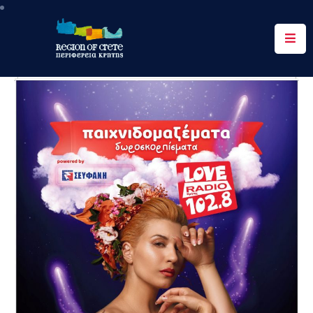
Περιφέρεια
Ενημέρωση
Έργα
&
Δράσεις
Ψηφιακές
Υπηρεσίες
Επικοινωνία