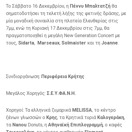
Το Σάββατο 16 Δεκεμβρίου, η
Πέννυ Μπαλτατζή
θα
σηματοδοτήσει τη τελετή λήξης της φετινής δράσης, με
μία μοναδική συναυλία στη πλατεία Ελευθερίας στις
7μμ, ενώ τη Κυριακή 17 Δεκεμβρίου στις 7μμ, θα
πραγματοποιηθεί η μεγάλη New Generation Concert με
τους,
Sidarta
,
Marseaux
,
Solmaister
και τη
Joanne
.
Συνδιοργάνωση:
Περιφέρεια Κρήτης
Μεγάλος Χορηγός:
Σ.Ε.Υ.ΦΑ.Ν.Η.
Χορηγοί: Τα ελληνικά ζυμαρικά
MELISSA
, το κέντρο
ξένων γλωσσών ο
Κρης
, τα Κρητικά τυριά
Καλογεράκη
,
τα
Nanou
Donuts, η
Αθηναϊκή Επιπλογραμμή
, ο καφές