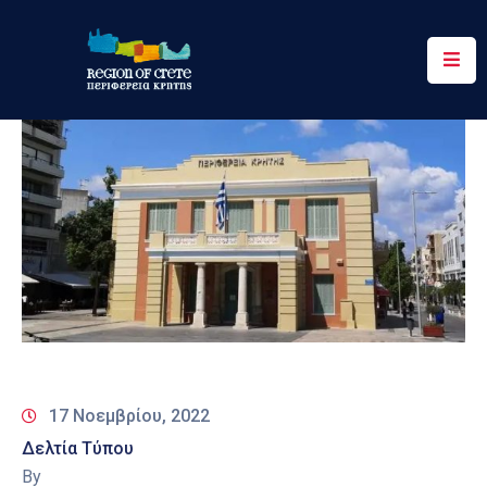
Περιφέρεια
Ενημέρωση
Έργα
&
Δράσεις
Ψηφιακές
Υπηρεσίες
Επικοινωνία
17 Νοεμβρίου, 2022
Δελτία Τύπου
By