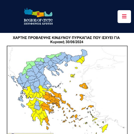
Περιφέρεια
Ενημέρωση
Έργα
&
Δράσεις
Ψηφιακές
Υπηρεσίες
Επικοινωνία