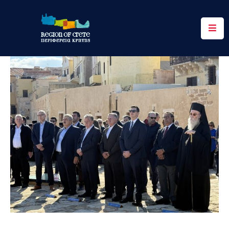
Περιφέρεια
Ενημέρωση
Έργα
&
Δράσεις
Ψηφιακές
Υπηρεσίες
Επικοινωνία