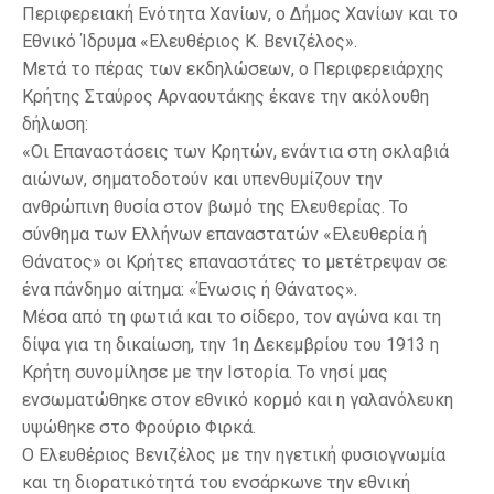
Περιφερειακή Ενότητα Χανίων, ο Δήμος Χανίων και το
Εθνικό Ίδρυμα «Ελευθέριος Κ. Βενιζέλος».
Μετά το πέρας των εκδηλώσεων, ο Περιφερειάρχης
Κρήτης Σταύρος Αρναουτάκης έκανε την ακόλουθη
δήλωση:
«Οι Επαναστάσεις των Κρητών, ενάντια στη σκλαβιά
αιώνων, σηματοδοτούν και υπενθυμίζουν την
ανθρώπινη θυσία στον βωμό της Ελευθερίας. Το
σύνθημα των Ελλήνων επαναστατών «Ελευθερία ή
Θάνατος» οι Κρήτες επαναστάτες το μετέτρεψαν σε
ένα πάνδημο αίτημα: «Ένωσις ή Θάνατος».
Μέσα από τη φωτιά και το σίδερο, τον αγώνα και τη
δίψα για τη δικαίωση, την 1η Δεκεμβρίου του 1913 η
Κρήτη συνομίλησε με την Ιστορία. Το νησί μας
ενσωματώθηκε στον εθνικό κορμό και η γαλανόλευκη
υψώθηκε στο Φρούριο Φιρκά.
Ο Ελευθέριος Βενιζέλος με την ηγετική φυσιογνωμία
και τη διορατικότητά του ενσάρκωνε την εθνική