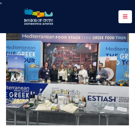
Περιφέρεια
Ενημέρωση
Έργα
&
Δράσεις
Ψηφιακές
Υπηρεσίες
Επικοινωνία