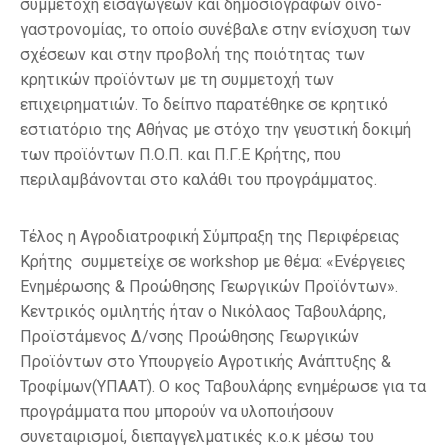
συμμετοχή εισαγωγέων και δημοσιογράφων οινο-
γαστρονομίας, το οποίο συνέβαλε στην ενίσχυση των
σχέσεων και στην προβολή της ποιότητας των
κρητικών προϊόντων με τη συμμετοχή των
επιχειρηματιών. Το δείπνο παρατέθηκε σε κρητικό
εστιατόριο της Αθήνας με στόχο την γευστική δοκιμή
των προϊόντων Π.Ο.Π. και Π.Γ.Ε Κρήτης, που
περιλαμβάνονται στο καλάθι του προγράμματος.
Τέλος η Αγροδιατροφική Σύμπραξη της Περιφέρειας
Κρήτης συμμετείχε σε workshop με θέμα: «Ενέργειες
Ενημέρωσης & Προώθησης Γεωργικών Προϊόντων».
Κεντρικός ομιλητής ήταν ο Νικόλαος Ταβουλάρης,
Προϊστάμενος Δ/νσης Προώθησης Γεωργικών
Προϊόντων στο Υπουργείο Αγροτικής Ανάπτυξης &
Τροφίμων(ΥΠΑΑΤ). Ο κος Ταβουλάρης ενημέρωσε για τα
προγράμματα που μπορούν να υλοποιήσουν
συνεταιρισμοί, διεπαγγελματικές κ.ο.κ μέσω του