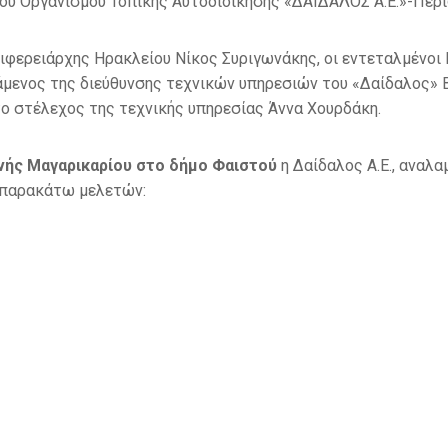
κού Οργανισμού Τοπικής Αυτοδιοίκησης «ΔΑΙΔΑΛΟΣ Α.Ε.»-Πε
ιφερειάρχης Ηρακλείου Νίκος Συριγωνάκης, οι εντεταλμένοι
μενος της διεύθυνσης τεχνικών υπηρεσιών του «Δαίδαλος» 
ο στέλεχος της τεχνικής υπηρεσίας Άννα Χουρδάκη.
ενής Μαγαρικαρίου στο δήμο Φαιστού
η Δαίδαλος Α.Ε., αναλ
ν παρακάτω μελετών: