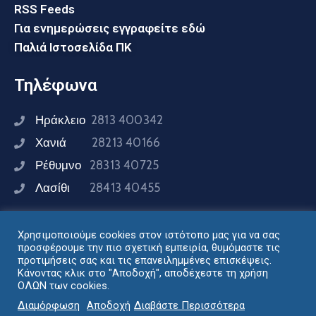
RSS Feeds
Για ενημερώσεις εγγραφείτε εδώ
Παλιά Ιστοσελίδα ΠΚ
Τηλέφωνα
Ηράκλειο
2813 400342
Χανιά
28213 40166
Ρέθυμνο
28313 40725
Λασίθι
28413 40455
Χρησιμοποιούμε cookies στον ιστότοπο μας για να σας
Συνδεθείτε μαζί μας
προσφέρουμε την πιο σχετική εμπειρία, θυμόμαστε τις
προτιμήσεις σας και τις επανειλημμένες επισκέψεις.
Κάνοντας κλικ στο "Αποδοχή", αποδέχεστε τη χρήση
ΟΛΩΝ των cookies.
Σχεδιασμός - Ανάπτυξη: Διεύθυνση Ηλεκτρονικής
Διαμόρφωση
Αποδοχή
Διαβάστε Περισσότερα
Διακυβέρνησης Περιφέρειας Κρήτης © 2024