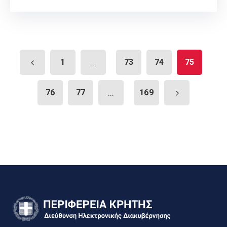
1
...
73
74
75
76
77
...
169