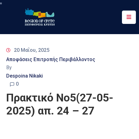
Περιφέρεια
Ενημέρωση
20 Μαΐου, 2025
Έργα
Αποφάσεις Επιτροπής Περιβάλλοντος
&
By
Δράσεις
Despoina Nikaki
Ψηφιακές
0
Υπηρεσίες
Πρακτικό Νο5(27-05-
Επικοινωνία
2025) απ. 24 – 27