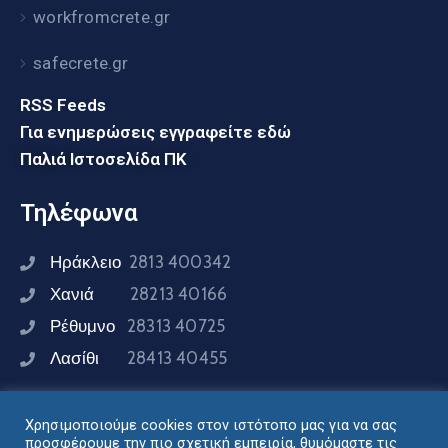
workfromcrete.gr
safecrete.gr
RSS Feeds
Για ενημερώσεις εγγραφείτε εδώ
Παλιά Ιστοσελίδα ΠΚ
Τηλέφωνα
Ηράκλειο
2813 400342
Χανιά
28213 40166
Ρέθυμνο
28313 40725
Λασίθι
28413 40455
Χρησιμοποιούμε cookies στον ιστότοπο μας για να σας
Συνδεθείτε μαζί μας
προσφέρουμε την πιο σχετική εμπειρία, θυμόμαστε τις