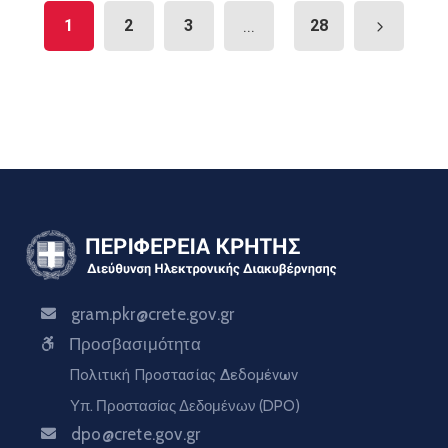
1
2
3
...
28
gram.pkr@crete.gov.gr
Προσβασιμότητα
Πολιτική Προστασίας Δεδομένων
Υπ. Προστασίας Δεδομένων (DPO)
dpo@crete.gov.gr