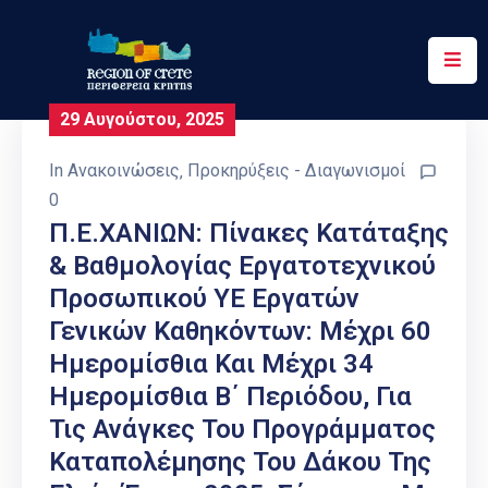
Περιφέρεια
29 Αυγούστου, 2025
Ενημέρωση
In
Ανακοινώσεις
‚
Προκηρύξεις - Διαγωνισμοί
Έργα
0
&
Π.Ε.ΧΑΝΙΩΝ: Πίνακες Κατάταξης
Δράσεις
& Βαθμολογίας Εργατοτεχνικού
Προσωπικού ΥΕ Εργατών
Ψηφιακές
Υπηρεσίες
Γενικών Καθηκόντων: Μέχρι 60
Ημερομίσθια Και Μέχρι 34
Επικοινωνία
Ημερομίσθια Β΄ Περιόδου, Για
Τις Ανάγκες Του Προγράμματος
Καταπολέμησης Του Δάκου Της