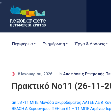
Περιφέρεια
Ενημέρωση
Έργα & Δράσεις
8 Ιανουαρίου, 2026
- In
Αποφάσεις Επιτροπής Πε
Πρακτικό Νο11 (26-11-20
απ 58 -11 ΜΠΕ Μονάδα σκυροδέματος ΛΑΤΕΕ ΑΕ Δ Καν
BEACH Δ.Χερσονήσου ΠΕΗ
απ 61 – 11 ΜΠΕ Λιμένας Ι