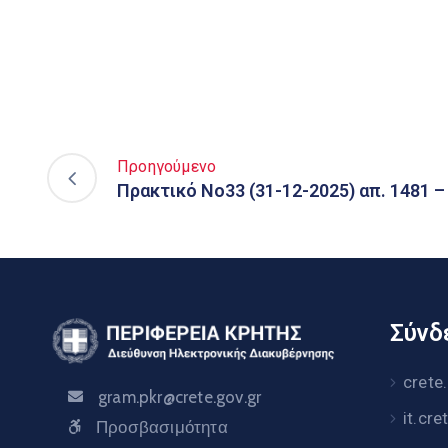
Προηγούμενο
Πρακτικό Νο33 (31-12-2025) απ. 1481 –
Σύνδε
crete
gram.pkr@crete.gov.gr
it.cre
Προσβασιμότητα