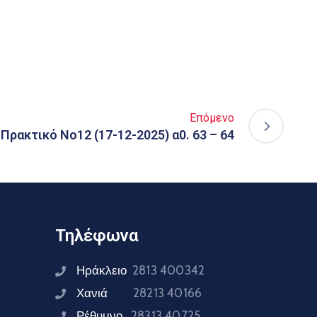
Επόμενο
Πρακτικό Νο12 (17-12-2025) α0. 63 – 64
Τηλέφωνα
Ηράκλειο
2813 400342
Χανιά
28213 40166
Ρέθυμνο
28313 40725