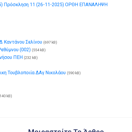
5)
Πρόσκληση 11 (26-11-2025) ΟΡΘΗ ΕΠΑΝΑΛΗΨΗ
Δ Καντάνου Σελίνου
(697 kB)
Ρεθύμνου (002)
(554 kB)
νήσου ΠΕΗ
(232 kB)
ικη Τουβλοποιία ΔΑγ Νικολάου
(590 kB)
140 kB)
Μοιραστείτε Το Άρθρο