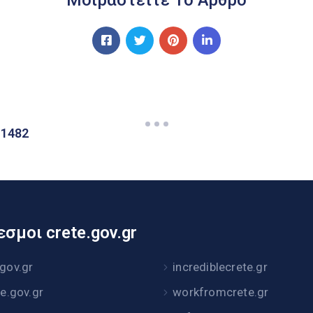
 1482
σμοι crete.gov.gr
.gov.gr
incrediblecrete.gr
te.gov.gr
workfromcrete.gr