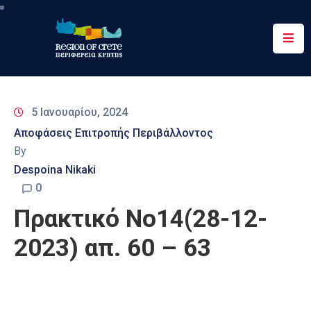
Περιφέρεια
Ενημέρωση
5 Ιανουαρίου, 2024
Έργα
Αποφάσεις Επιτροπής Περιβάλλοντος
&
By
Δράσεις
Despoina Nikaki
Ψηφιακές
0
Υπηρεσίες
Πρακτικό Νο14(28-12-
Επικοινωνία
2023) απ. 60 – 63