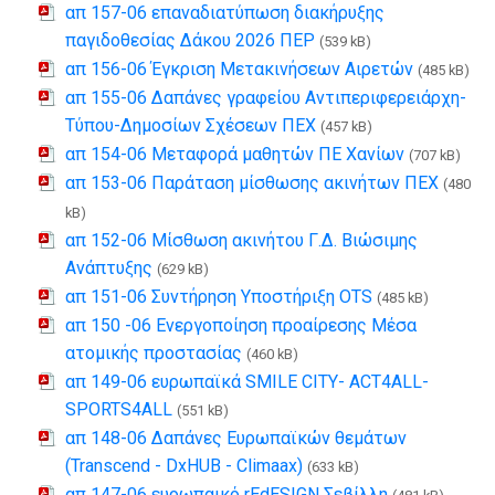
απ 157-06 επαναδιατύπωση διακήρυξης
παγιδοθεσίας Δάκου 2026 ΠΕΡ
(539 kB)
απ 156-06 Έγκριση Μετακινήσεων Αιρετών
(485 kB)
απ 155-06 Δαπάνες γραφείου Αντιπεριφερειάρχη-
Τύπου-Δημοσίων Σχέσεων ΠΕΧ
(457 kB)
απ 154-06 Μεταφορά μαθητών ΠΕ Χανίων
(707 kB)
απ 153-06 Παράταση μίσθωσης ακινήτων ΠΕΧ
(480
kB)
απ 152-06 Μίσθωση ακινήτου Γ.Δ. Βιώσιμης
Ανάπτυξης
(629 kB)
απ 151-06 Συντήρηση Υποστήριξη OTS
(485 kB)
απ 150 -06 Ενεργοποίηση προαίρεσης Μέσα
ατομικής προστασίας
(460 kB)
απ 149-06 ευρωπαϊκά SMILE CITY- ACT4ALL-
SPORTS4ALL
(551 kB)
απ 148-06 Δαπάνες Ευρωπαϊκών θεμάτων
(Transcend - DxHUB - Climaax)
(633 kB)
απ 147-06 ευρωπαικό rEdESIGN Σεβίλλη