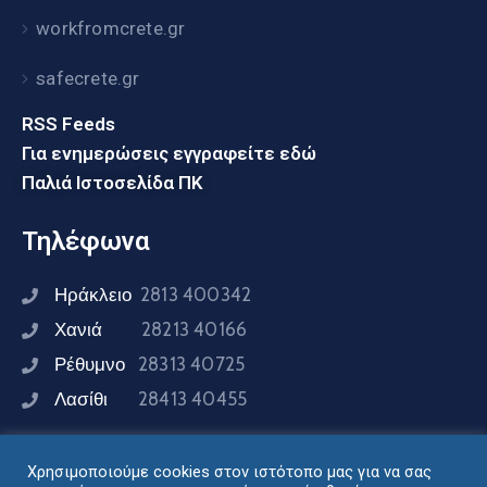
workfromcrete.gr
safecrete.gr
RSS Feeds
Για ενημερώσεις εγγραφείτε εδώ
Παλιά Ιστοσελίδα ΠΚ
Τηλέφωνα
Ηράκλειο
2813 400342
Χανιά
28213 40166
Ρέθυμνο
28313 40725
Λασίθι
28413 40455
Χρησιμοποιούμε cookies στον ιστότοπο μας για να σας
Συνδεθείτε μαζί μας