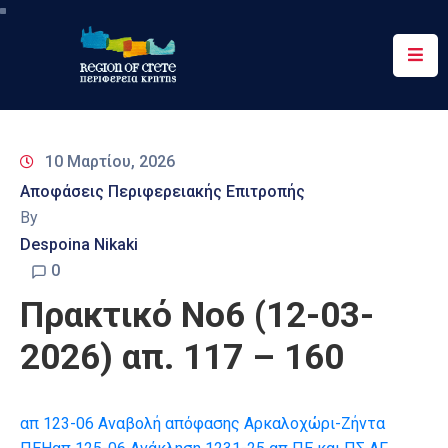
Περιφέρεια
Ενημέρωση
10 Μαρτίου, 2026
Έργα
Αποφάσεις Περιφερειακής Επιτροπής
&
By
Δράσεις
Despoina Nikaki
Ψηφιακές
0
Υπηρεσίες
Πρακτικό Νο6 (12-03-
Επικοινωνία
2026) απ. 117 – 160
απ 123-06 Αναβολή απόφασης Αρκαλοχώρι-Ζήντα