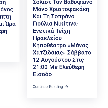
Σολίστ Τον Βαθύφωνο
ση
Μάνο Χριστοφακάκη
Μάνος
Και Τη Σοπράνο
μπτη
Γιούλια Νικίτινα-
αι Ώρα
Ενετικά Τείχη
ερη
Ηρακλείου
Κηποθέατρο «Μάνος
Χατζιδάκις» Σάββατο
12 Αυγούστου Στις
21:00 Με Ελεύθερη
Είσοδο
Continue Reading