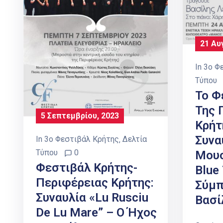
21 Αυ
In
3ο Φ
Τύπου
Το Φ
Της 
5 Σεπτεμβρίου, 2023
Κρήτ
Συνα
In
3ο Φεστιβάλ Κρήτης
‚
Δελτία
Τύπου
0
Μουσ
Φεστιβάλ Κρήτης-
Blue
Περιφέρειας Κρήτης:
Σύμπ
Συναυλία «Lu Rusciu
Βασί
De Lu Mare” – Ο Ήχος