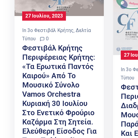
27 Ιουλίου, 2023
In
3ο Φεστιβάλ Κρήτης
‚
Δελτία
Τύπου
0
Φεστιβάλ Κρήτης
27 Ιου
Περιφέρειας Κρήτης:
«Τα Ερωτικά Παντός
In
3ο Φ
Καιρού» Από Το
Τύπου
Μουσικό Σύνολο
Φεστ
Vamos Orchestra
Περι
Κυριακή 30 Ιουλίου
Διαδ
Στο Ενετικό Φρούριο
Μουσ
Καζάρμα Στη Σητεία.
Παρά
Ελεύθερη Είσοδος Για
Και 