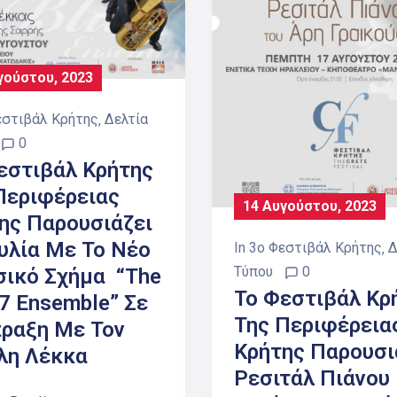
γούστου, 2023
εστιβάλ Κρήτης
‚
Δελτία
0
εστιβάλ Κρήτης
Περιφέρειας
14 Αυγούστου, 2023
ης Παρουσιάζει
υλία Με Το Νέο
In
3ο Φεστιβάλ Κρήτης
‚
Δ
Τύπου
0
ικό Σχήμα “The
Το Φεστιβάλ Κρ
 7 Ensemble” Σε
Της Περιφέρεια
ραξη Με Τον
Κρήτης Παρουσι
λη Λέκκα
Ρεσιτάλ Πιάνου