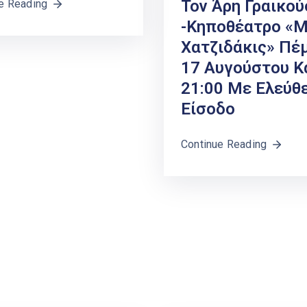
Τον Άρη Γραικού
e Reading
-Κηποθέατρο «
Χατζιδάκις» Πέ
17 Αυγούστου Κ
21:00 Με Ελεύθ
Είσοδο
Continue Reading