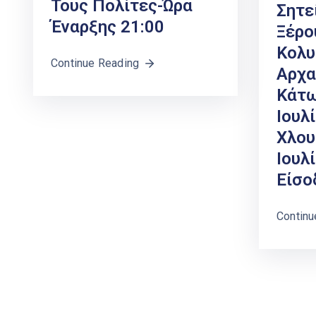
Τους Πολίτες-Ώρα
Σητε
Έναρξης 21:00
Ξέρο
Κολυ
Continue Reading
Αρχα
Κάτω
Ιουλ
Χλου
Ιουλ
Είσο
Continu