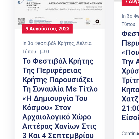
7 Αυγ
In
3ο Φ
Τύπου
9 Αυγούστου, 2023
Φεστ
Περι
In
3ο Φεστιβάλ Κρήτης
‚
Δελτία
«Ποι
Τύπου
0
Το Φεστιβάλ Κρήτης
Την 
Της Περιφέρειας
Χρύσ
Κρήτης Παρουσιάζει
Τρίτ
Τη Συναυλία Με Τίτλο
Κηπο
«Η Δημιουργία Του
Χατζ
Κόσμου» Στον
21:0
Αρχαιολογικό Χώρο
Είσο
Απτέρας Χανίων Στις
Continu
3 Και 4 Σεπτεμβρίου