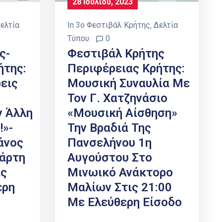
28 Ιουλίου, 2023
ελτία
In
3ο Φεστιβάλ Κρήτης
‚
Δελτία
Τύπου
0
ς-
Φεστιβάλ Κρήτης
ήτης:
Περιφέρειας Κρήτης:
εις
Μουσική Συναυλία Με
Τον Γ. Χατζηνάσιο
ν Άλλη
«Μουσική Αίσθηση»
!»-
Την Βραδιά Της
άνος
Πανσελήνου 1η
τάρτη
Αυγούστου Στο
ις
Μινωικό Ανάκτορο
ερη
Μαλίων Στις 21:00
Με Ελεύθερη Είσοδο