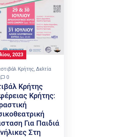
λίου, 2023
εστιβάλ Κρήτης
‚
Δελτία
0
ιβάλ Κρήτης
φέρειας Κρήτης:
ραστική
ικοθεατρική
σταση Για Παιδιά
Ενήλικες Στη