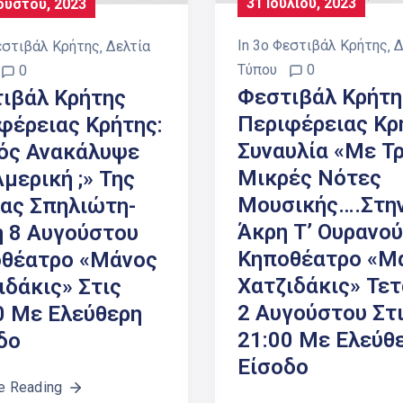
31 Ιουλίου, 2023
ούστου, 2023
In
3ο Φεστιβάλ Κρήτης
‚
Δ
εστιβάλ Κρήτης
‚
Δελτία
Τύπου
0
0
Φεστιβάλ Κρήτη
ιβάλ Κρήτης
Περιφέρειας Κρ
φέρειας Κρήτης:
Συναυλία «Με Τρ
ός Ανακάλυψε
Μικρές Νότες
Αμερική ;» Της
Μουσικής….στη
ας Σπηλιώτη-
Άκρη Τ’ Ουρανού
η 8 Αυγούστου
Κηποθέατρο «Μ
θέατρο «Μάνος
Χατζιδάκις» Τε
ιδάκις» Στις
2 Αυγούστου Στ
0 Με Ελεύθερη
21:00 Με Ελεύθ
δο
Είσοδο
e Reading