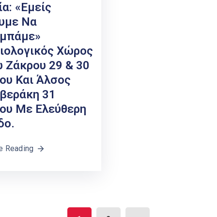
ία: «Εμείς
υμε Να
μπάμε»
ιολογικός Χώρος
 Ζάκρου 29 & 30
ίου Και Άλσος
βεράκη 31
ίου Με Ελεύθερη
δο.
e Reading