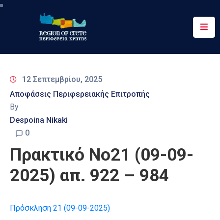
Περιφέρεια
Ενημέρωση
12 Σεπτεμβρίου, 2025
Έργα
Αποφάσεις Περιφερειακής Επιτροπής
&
By
Δράσεις
Despoina Nikaki
Ψηφιακές
0
Υπηρεσίες
Πρακτικό Νο21 (09-09-
Επικοινωνία
2025) απ. 922 – 984
Πρόσκληση 21 (09-09-2025)