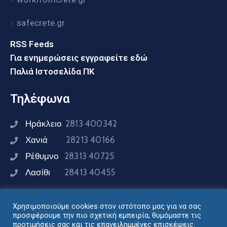
safecrete.gr
RSS Feeds
Για ενημερώσεις εγγραφείτε εδώ
Παλιά Ιστοσελίδα ΠΚ
Τηλέφωνα
Ηράκλειο
2813 400342
Χανιά
28213 40166
Ρέθυμνο
28313 40725
Λασίθι
28413 40455
Χρησιμοποιούμε cookies στον ιστότοπο μας για να σας
Συνδεθείτε μαζί μας
προσφέρουμε την πιο σχετική εμπειρία, θυμόμαστε τις
προτιμήσεις σας και τις επανειλημμένες επισκέψεις.