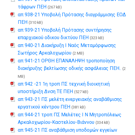
τάφρων ΠΕΗ
(267 kB)
απ 938-21 Υποβολή Πρότασης διαγράμμισης ΕΟΔ
ΠΕΗ
(310 kB)
απ 939-21 Υποβολή Πρότασης συντήρησης
επαρχιακού οδικου δικτύου ΠΕΗ
(323 kB)
απ 940-21 Διακήρυξη Ι Ναός Μεταμόρφωσης
Σωτήρος Αρκαλοχωρίου
(2 MB)
απ 941-21 ΟΡΘΗ ΕΠΑΝΑΛΗΨΗ τροποποίηση
διακήρυξης βελτίωσης οδικής ασφάλειας ΠΕΗ..
(2
MB)
απ 942 -21 1η τροπ ΠΣ τεχνική διοικητική
υποστήριξη Δνση ΤΕ ΠΕΗ
(527 kB)
απ 943-21 ΠΣ μελέτη ενεργειακής αναβάθμισης
εργατικού κέντρου ΠΕΗ
(381 kB)
απ 944-21 τροπ ΠΣ Μελέτες Ι Ν Μητροπόλεως
Αρκαλοχωρίου-Καστελίου-Βιάννου
(334 kB)
απ 945-21 ΠΣ αναβάθμιση υποδομών εγγείων