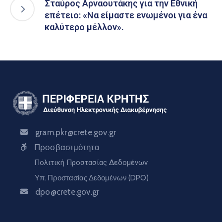
Σταύρος Αρναουτάκης για την Εθνική
επέτειο: «Να είμαστε ενωμένοι για ένα
καλύτερο μέλλον».
gram.pkr@crete.gov.gr
Προσβασιμότητα
Πολιτική Προστασίας Δεδομένων
Υπ. Προστασίας Δεδομένων (DPO)
dpo@crete.gov.gr