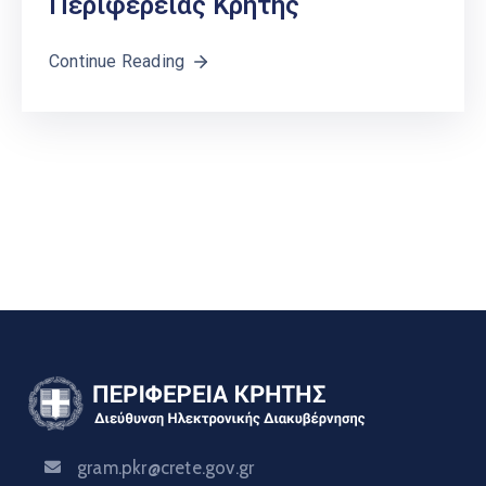
Περιφέρειας Κρήτης
Continue Reading
gram.pkr@crete.gov.gr