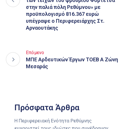
των τειχών του φρουρίου Φορτέτσα
στην παλιά πόλη Ρεθύμνου» με
προϋπολογισμό 816.367 ευρώ
υπέγραψε ο Περιφερειάρχης Στ.
Αρναουτάκης
Επόμενο
ΜΠΕ Aρδευτικών Έργων ΤΟΕΒ Α Ζώνη
Μεσαράς
Πρόσφατα Άρθρα
Η Περιφερειακή Ενότητα Ρεθύμνης
ευχαριστεί τους ιδιώτες που συνέδραμαν