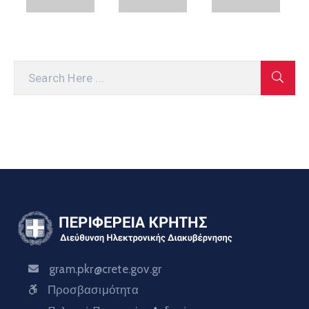
gram.pkr@crete.gov.gr
Προσβασιμότητα