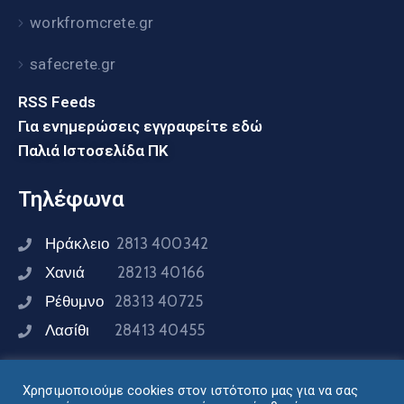
workfromcrete.gr
safecrete.gr
RSS Feeds
Για ενημερώσεις εγγραφείτε εδώ
Παλιά Ιστοσελίδα ΠΚ
Τηλέφωνα
Ηράκλειο
2813 400342
Χανιά
28213 40166
Ρέθυμνο
28313 40725
Λασίθι
28413 40455
Χρησιμοποιούμε cookies στον ιστότοπο μας για να σας
Συνδεθείτε μαζί μας