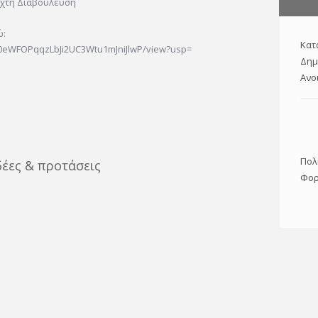
ιχτή Διαβούλευση
ώ:
Κατ
W30eWFOPqqzLbJi2UC3Wtu1mJniJlwP/view?usp=
Δημ
Ανο
Πολ
δέες & προτάσεις
Φορ