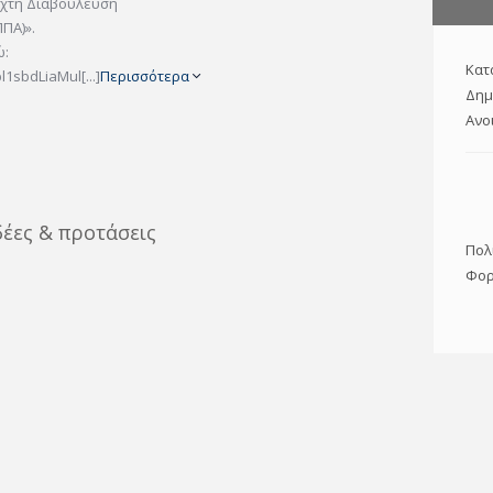
ιχτή Διαβούλευση
ΠΑ)».
ώ:
Κατ
l1sbdLiaMul[...]
Περισσότερα
Δημ
Ανο
δέες & προτάσεις
Πολ
Φορ