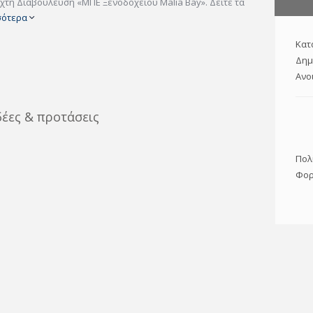
χτή Διαβούλευση «ΜΠΕ Ξενοδοχείου Malia Bay». Δείτε τα
σότερα
Κατ
Δημ
Ανο
δέες & προτάσεις
Πολ
Φορ