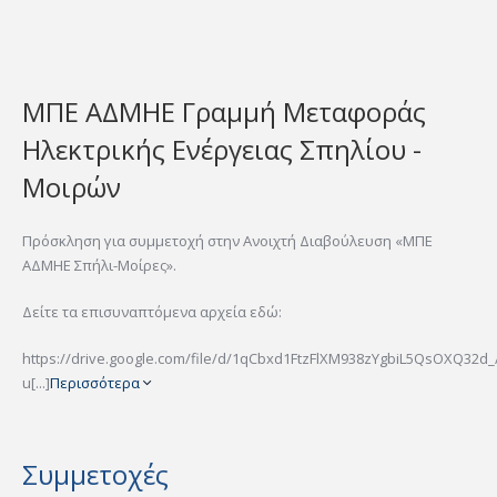
ΜΠΕ ΑΔΜΗΕ Γραμμή Μεταφοράς
Ηλεκτρικής Ενέργειας Σπηλίου -
Μοιρών
Πρόσκληση για συμμετοχή στην Ανοιχτή Διαβούλευση «ΜΠΕ
ΑΔΜΗΕ Σπήλι-Μοίρες».
Δείτε τα επισυναπτόμενα αρχεία εδώ:
https://drive.google.com/file/d/1qCbxd1FtzFlXM938zYgbiL5QsOXQ32d_
u[...]
Περισσότερα
Συμμετοχές