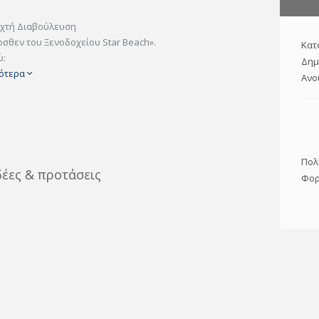
ιχτή Διαβούλευση
θεν του Ξενοδοχείου Star Beach».
Κατ
ώ:
Δημ
ότερα
Ανο
Πολ
δέες & προτάσεις
Φορ