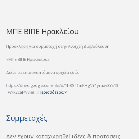
ΜΠΕ ΒΙΠΕ Ηρακλείου
Πρόσκληση για συμμετοχή στην Ανοιχτή Διαβούλευση
«ΜΠΕ ΒΙΠΕ Ηρακλείου».
Δείτε τα επισυναπτόμενα αρχεία εδώ:
https://drive.google.com/file/d/1hBS4TmKHgNY1yraxv3Ys13-
_wYk2caFY/vie[...]
Περισσότερα
Συμμετοχές
Δεν έχουν καταχωρηθεί ιδέες & προτάσεις