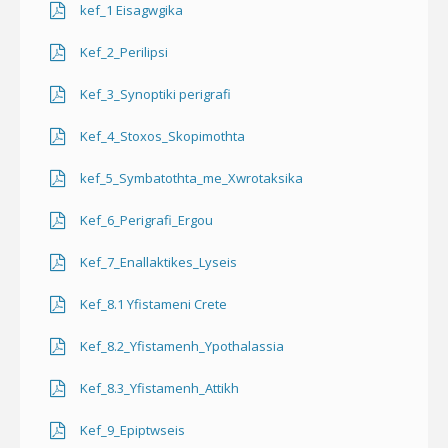
kef_1 Eisagwgika
Kef_2_Perilipsi
Kef_3_Synoptiki perigrafi
Kef_4_Stoxos_Skopimothta
kef_5_Symbatothta_me_Xwrotaksika
Kef_6_Perigrafi_Ergou
Kef_7_Enallaktikes_Lyseis
Kef_8.1 Yfistameni Crete
Kef_8.2_Yfistamenh_Ypothalassia
Kef_8.3_Yfistamenh_Attikh
Kef_9_Epiptwseis