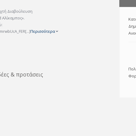
ιχτή Διαβούλευση
 Αλίκαμπος».
Κατ
ώ:
Δημ
xmrwbUcA_FER[...]
Περισσότερα
Ανο
Πολ
δέες & προτάσεις
Φορ