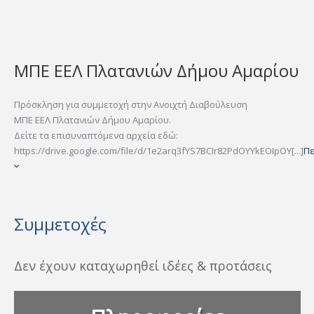
ΜΠΕ ΕΕΛ Πλατανιών Δήμου Αμαρίου
Πρόσκληση για συμμετοχή στην Ανοιχτή Διαβούλευση
ΜΠΕ ΕΕΛ Πλατανιών Δήμου Αμαρίου.
Δείτε τα επισυναπτόμενα αρχεία εδώ:
https://drive.google.com/file/d/1e2arq3fYS7BCIr82PdOYYkEOIpOY[...]
Πε
Συμμετοχές
Δεν έχουν καταχωρηθεί ιδέες & προτάσεις