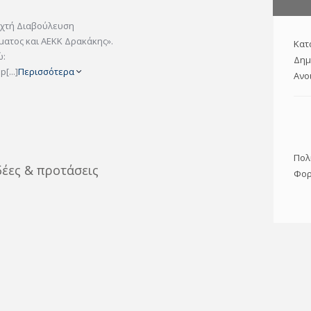
ιχτή Διαβούλευση
ατος και ΑΕΚΚ Δρακάκης».
Κατ
ώ:
Δημ
[...]
Περισσότερα
Ανο
Πολ
δέες & προτάσεις
Φορ