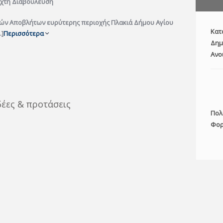
ιχτή Διαβούλευση
ών Αποβλήτων ευρύτερης περιοχής Πλακιά Δήμου Αγίου
Κατ
.]
Περισσότερα
Δημ
Ανο
δέες & προτάσεις
Πολ
Φορ