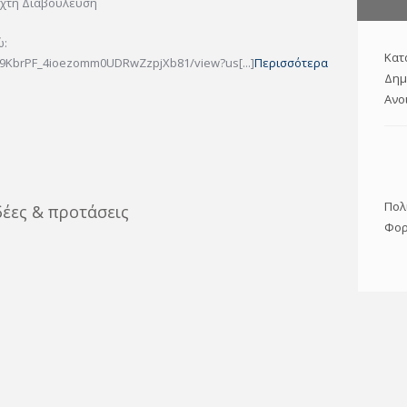
ιχτή Διαβούλευση
ώ:
Κατ
uvi9KbrPF_4ioezomm0UDRwZzpjXb81/view?us[...]
Περισσότερα
Δημ
Ανο
Πολ
δέες & προτάσεις
Φορ