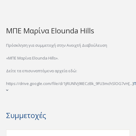
ΜΠΕ Μαρίνα Elounda Hills
Πρόσκληση για συμμετοχή στην Ανοιχτή Διαβούλευση
«ΜΠΕ Μαρίνα Elounda Hills».
Δείτε τα επισυναπτόμενα αρχεία εδώ:
https://drive.google.com/file/d/1jRUNlVj9IIECzBk_9FU3mchSlOG7vH[...]
Π
Συμμετοχές