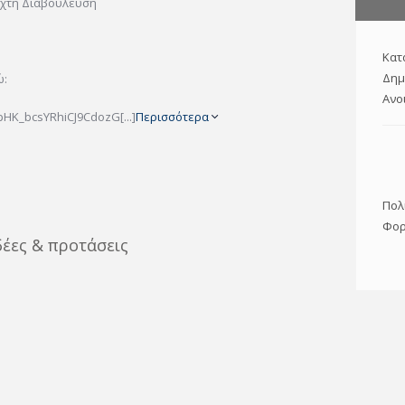
ιχτή Διαβούλευση
.
Κατ
Δημ
ώ:
Ανο
FpHK_bcsYRhiCJ9CdozG[...]
Περισσότερα
Πολ
Φορ
δέες & προτάσεις