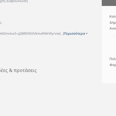
ιχτή Διαβούλευση
Κατ
Δημ
ώ:
Ανο
9aeNOnvIuv5-q2BREl933VkmxRWrWy/vie[...]
Περισσότερα
Πολ
Φορ
δέες & προτάσεις