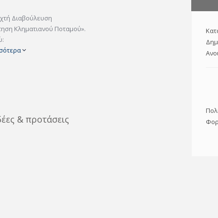
ιχτή Διαβούλευση
τηση Κληματιανού Ποταμού».
Κατ
ώ:
Δημ
σσότερα
Ανο
Πολ
δέες & προτάσεις
Φορ