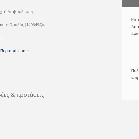
ιχτή Διαβούλευση
Κατ
ote Ομαλός (1406494)».
Δημ
Ανο
ώ:
]
Περισσότερα
Πολ
Φορ
δέες & προτάσεις