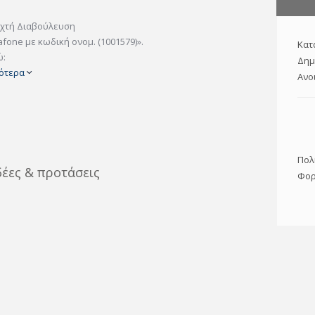
ιχτή Διαβούλευση
one με κωδική ονομ. (1001579)».
Κατ
ώ:
Δημ
ότερα
Ανο
Πολ
δέες & προτάσεις
Φορ