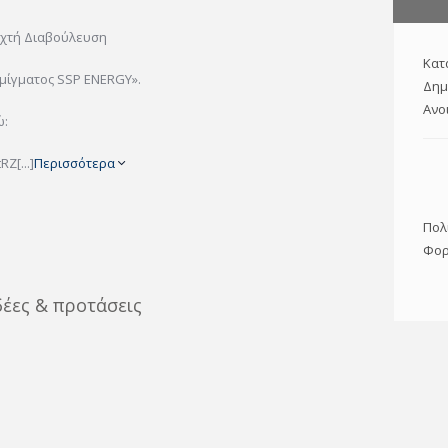
ιχτή Διαβούλευση
Κατ
ίγματος SSP ENERGY».
Δημ
Ανο
ώ:
Z[...]
Περισσότερα
Πολ
Φορ
δέες & προτάσεις